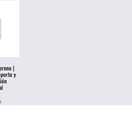
preno |
oporte y
ión
al
s