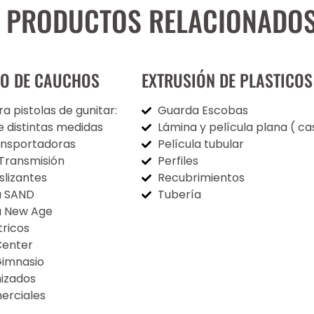
 PRODUCTOS RELACIONADO
DO DE CAUCHOS
EXTRUSIÓN DE PLASTICOS
ra pistolas de gunitar:
Guarda Escobas
 distintas medidas
Lámina y película plana ( ca
ansportadoras
Película tubular
Transmisión
Perfiles
slizantes
Recubrimientos
a SAND
Tubería
a New Age
tricos
Center
Gimnasio
nizados
merciales