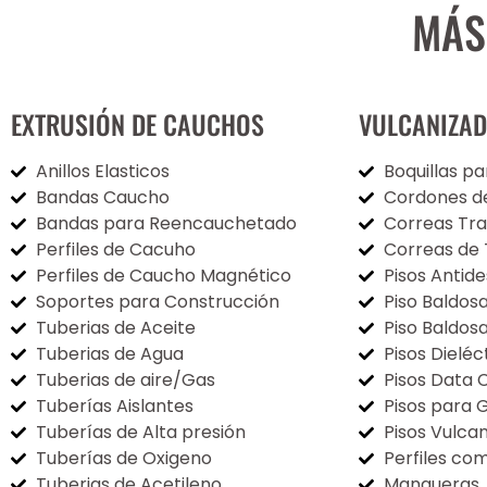
MÁS
EXTRUSIÓN DE CAUCHOS
VULCANIZA
Anillos Elasticos
Boquillas pa
Bandas Caucho
Cordones de
Bandas para Reencauchetado
Correas Tr
Perfiles de Cacuho
Correas de 
Perfiles de Caucho Magnético
Pisos Antide
Soportes para Construcción
Piso Baldos
Tuberias de Aceite
Piso Baldos
Tuberias de Agua
Pisos Dieléc
Tuberias de aire/Gas
Pisos Data 
Tuberías Aislantes
Pisos para 
Tuberías de Alta presión
Pisos Vulca
Tuberías de Oxigeno
Perfiles co
Tuberias de Acetileno
Mangueras