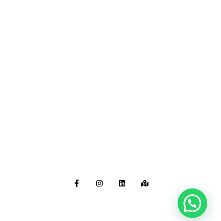
BOGOTÁ D.C. OFICINA PRINCIPAL
Calle 9 No 34-94 Bogotá, Colombia
(601) 748 22 13
(+57) 313 699 1356
grupoempresarial@sumiparts.com