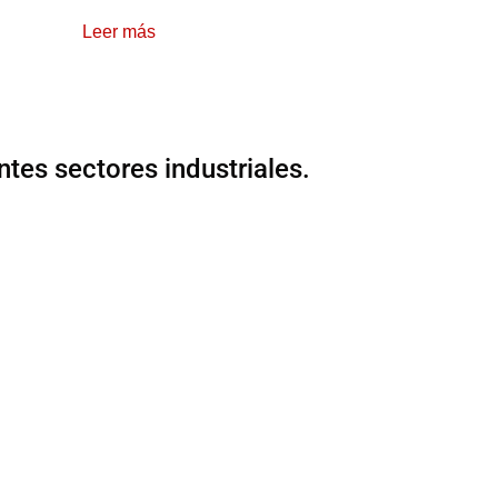
Leer más
ntes sectores industriales.
D.C. OFICINA PRINCIPAL
9 No 34-94 Bogotá, Colombia