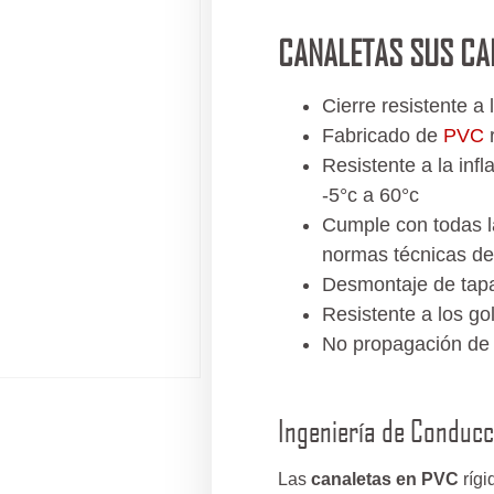
CANALETAS SUS CA
Cierre resistente a 
Fabricado de
PVC
r
Resistente a la inf
-5°c a 60°c
Cumple con todas l
normas técnicas de
Desmontaje de tapa
Resistente a los go
No propagación de 
Ingeniería de Conducc
Las
canaletas en PVC
rígi