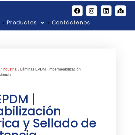
g
Productos
Contáctenos
/
Industrial
/ Láminas EPDM | Impermeabilización
stencia
EPDM |
bilización
ica y Sellado de