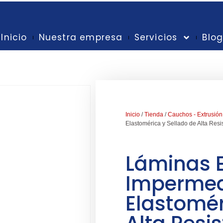
Inicio
Nuestra empresa
Servicios
Blo
Inicio
/
Tienda
/
Cauchos - Extrusión
Elastomérica y Sellado de Alta Resi
Láminas 
Impermea
Elastomér