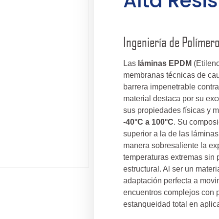
Alta Resi
Ingeniería de Polímer
Las
láminas EPDM
(Etilen
membranas técnicas de cauc
barrera impenetrable contra
material destaca por su ex
sus propiedades físicas y m
-40°C a 100°C
. Su composic
superior a la de las láminas
manera sobresaliente la exp
temperaturas extremas sin 
estructural. Al ser un mater
adaptación perfecta a movim
encuentros complejos con p
estanqueidad total en aplic